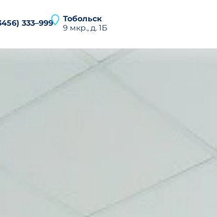
Тобольск
3456) 333–999
9 мкр., д. 1Б
О клинике
Найти
Направления
Услуги
Специалисты
Новости
Отзывы
Пациентам
Контакты
Ru
En
Личный кабинет