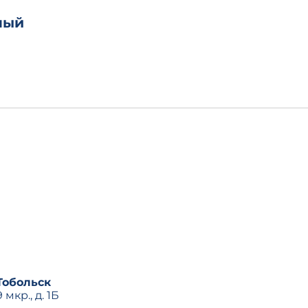
ный
Тобольск
9 мкр., д. 1Б