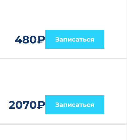
480₽
Записаться
2070₽
Записаться