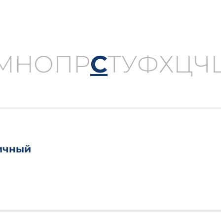
М
Н
О
П
Р
С
Т
У
Ф
Х
Ц
Ч
вичный