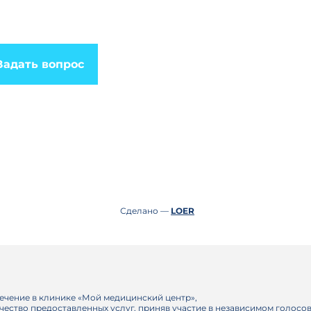
Задать вопрос
Сделано —
LOER
ечение в клинике «Мой медицинский центр»,
ачество предоставленных услуг, приняв участие в независимом голосо