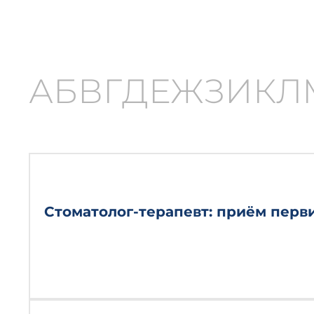
А
Б
В
Г
Д
Е
Ж
З
И
К
Л
Стоматолог-терапевт: приём пер