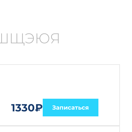
Ш
Щ
Э
Ю
Я
1330₽
Записаться