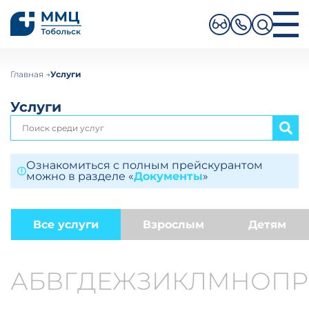
ПОИСК ПО САЙТУ
О клинике
Главная
Услуги
Направления
Услуги
Услуги
Специалисты
Новости
Отзывы
Пациентам
Контакты
Ознакомиться с полным прейскурантом
можно в разделе
«
Документы
»
Ru
En
Записаться на прием
Все услуги
Взрослым
Детям
+7 (3456) 333–999
Личный кабинет
А
Б
В
Г
Д
Е
Ж
З
И
К
Л
М
Н
О
П
Р