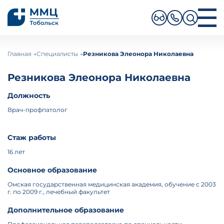
ПОИСК ПО САЙТУ
О клинике
Главная
Специалисты
Резникова Элеонора Николаевна
Направления
Услуги
Резникова
Элеонора Николаевна
Специалисты
Новости
Должность
Отзывы
Пациентам
Врач-профпатолог
Контакты
Ru
En
Стаж работы
Записаться на прием
16 лет
+7 (3456) 333–999
Основное образование
Омская государственная медицинская академия, обучение с 2003
Личный кабинет
г. по 2009 г., лечебный факультет
Дополнительное образование