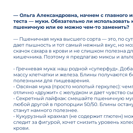
— Ольга Александровна, начнем с главного 
теста — муки. Обязательно ли использовать
пшеничную или ее можно чем-то заменить?
— Пшеничная мука высшего сорта — это, по сут
дает пышность и тот самый нежный вкус, но м
скачок сахара в крови и не слишком полезна 
кишечника. Поэтому я предлагаю миксы и альт
• Гречневая мука: наш родной «суперфуд». Доба
массу клетчатки и железа. Блины получаются 
полезными для пищеварения.
• Овсяная мука (просто молотый геркулес): чем
отлично «дружит» с желудком и дает чувство сы
• Секретный лайфхак: смешайте пшеничную му
любой другой в пропорции 50/50. Блины остан
станут намного полезнее.
• Кукурузный крахмал (не содержит глютен) мо
следит за фигурой, хочет снизить уровень холе
крови.