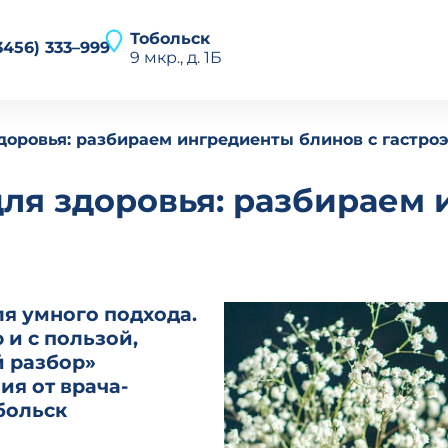
Тобольск
3456) 333–999
9 мкр., д. 1Б
О клинике
доровья: разбираем ингредиенты блинов с гастро
Найти
Направления
Услуги
Специалисты
для здоровья: разбираем 
Новости
Отзывы
Пациентам
Контакты
Ru
En
ля умного подхода.
Личный кабинет
 и с пользой,
й разбор»
я от врача-
больск