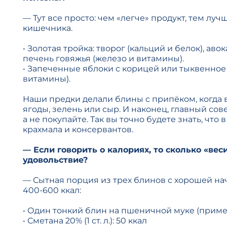
— Тут все просто: чем «легче» продукт, тем луч
кишечника.
• Золотая тройка: творог (кальций и белок), аво
печень говяжья (железо и витамины).
• Запеченные яблоки с корицей или тыквенное 
витамины).
Наши предки делали блины с припёком, когда в
ягоды, зелень или сыр. И наконец, главный сове
а не покупайте. Так вы точно будете знать, что 
крахмала и консервантов.
— Если говорить о калориях, то сколько «ве
удовольствие?
— Сытная порция из трех блинов с хорошей н
400-600 ккал:
• Один тонкий блин на пшеничной муке (примерн
• Сметана 20% (1 ст. л.): 50 ккал