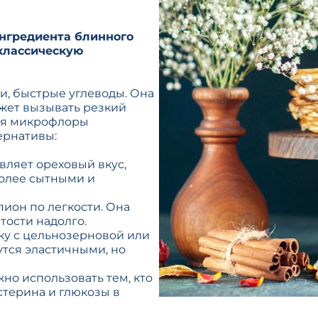
ингредиента блинного
 классическую
и, быстрые углеводы. Она
ожет вызывать резкий
для микрофлоры
ернативы:
вляет ореховый вкус,
более сытными и
пион по легкости. Она
тости надолго.
ку с цельнозерновой или
утся эластичными, но
жно использовать тем, кто
стерина и глюкозы в