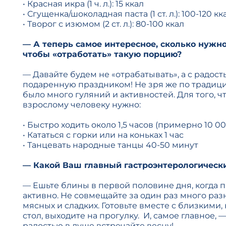
• Красная икра (1 ч. л.): 15 ккал
• Сгущенка/шоколадная паста (1 ст. л.): 100-120 кк
• Творог с изюмом (2 ст. л.): 80-100 ккал
— А теперь самое интересное, сколько нужн
чтобы «отработать» такую порцию?
— Давайте будем не «отрабатывать», а с радост
подаренную праздником! Не зря же по традици
было много гуляний и активностей. Для того, ч
взрослому человеку нужно:
• Быстро ходить около 1,5 часов (примерно 10 0
• Кататься с горки или на коньках 1 час
• Танцевать народные танцы 40-50 минут
— Какой Ваш главный гастроэнтерологическ
— Ешьте блины в первой половине дня, когда
активно. Не совмещайте за один раз много раз
мясных и сладких. Готовьте вместе с близкими
стол, выходите на прогулку. И, самое главное, 
радостью в душе встречайте весну!