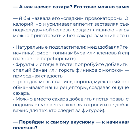
— А как насчет сахара? Его тоже можно заме
— Я бы назвала его «сладким провокатором». О
калорий, но и усиливает аппетит, заставляя съе
поджелудочной железы создает лишнюю нагру
можно приготовить и без сахара, заменив его н
• Натуральные подсластители: мед (добавляйте 
начинку), сироп топинамбура или кленовый сир
главное не переборщить).
• Фрукты и ягоды в тесте: попробуйте добавит
спелый банан или горсть фиников с молоком —
природная сладость.
• Трюк для мозга: ваниль, корица, мускатный ор
обманывают наши рецепторы, создавая ощуще
сахара.
• Можно вместо сахара добавить листья травы с
поднимает уровень глюкозы в крови и не доба
важно для тех, кто следит за фигурой).
— Перейдем к самому вкусному — к начинкам
полезны?